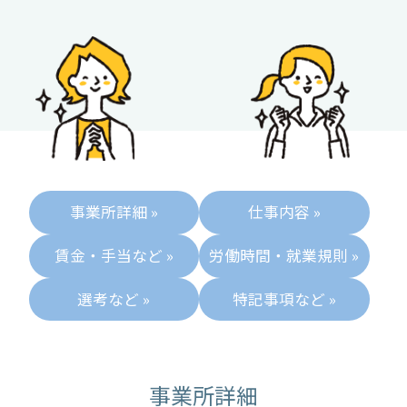
事業所詳細 »
仕事内容 »
賃金・手当など »
労働時間・就業規則 »
選考など »
特記事項など »
事業所詳細