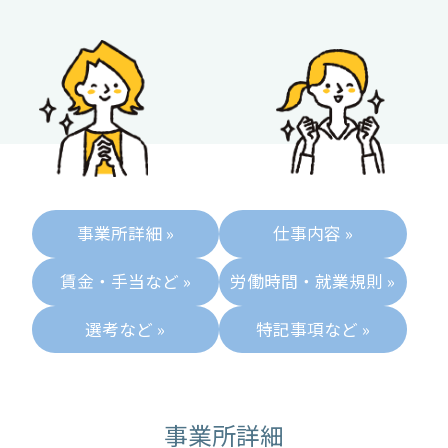
事業所詳細 »
仕事内容 »
賃金・手当など »
労働時間・就業規則 »
選考など »
特記事項など »
事業所詳細