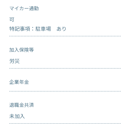
マイカー通勤
可
特記事項：駐車場 あり
加入保険等
労災
企業年金
退職金共済
未加入