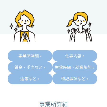
事業所詳細 »
仕事内容 »
賃金・手当など »
労働時間・就業規則 »
選考など »
特記事項など »
事業所詳細