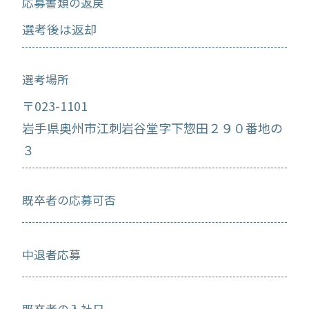
応募書類の返戻
選考後は返却
選考場所
〒023-1101
岩手県奥州市江刺岩谷堂字下惣田２９０番地の
３
既卒者の応募可否
中退者応募
既卒者の入社日