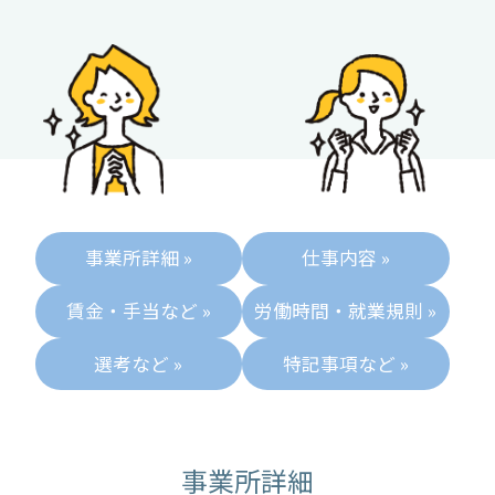
事業所詳細 »
仕事内容 »
賃金・手当など »
労働時間・就業規則 »
選考など »
特記事項など »
事業所詳細