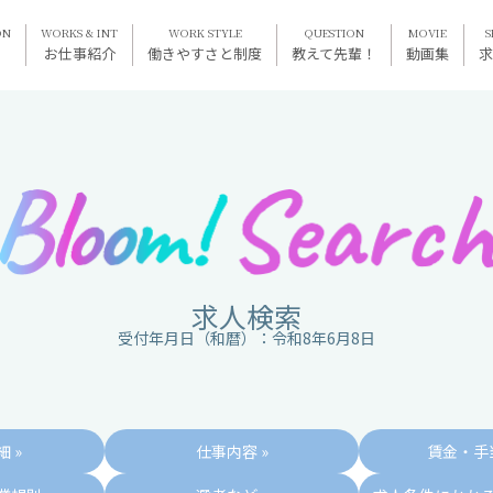
ON
WORKS & INT
WORK STYLE
QUESTION
MOVIE
S
お仕事紹介
働きやすさと制度
教えて先輩！
動画集
求人検索
受付年月日（和暦）：令和8年6月8日
 »
仕事内容 »
賃金・手当