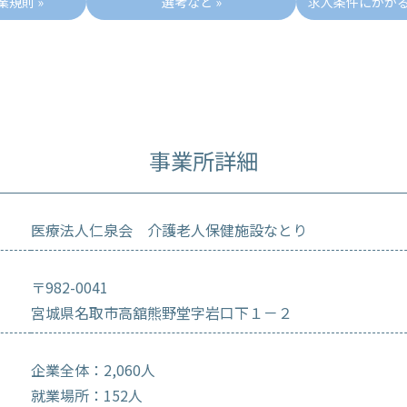
規則 »
選考など »
求人条件にかか
事業所詳細
医療法人仁泉会 介護老人保健施設なとり
〒982-0041
宮城県名取市高舘熊野堂字岩口下１－２
企業全体：2,060人
就業場所：152人