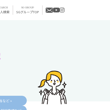
EARCH
SG GROUP
求人検索
SGグループTOP
など »