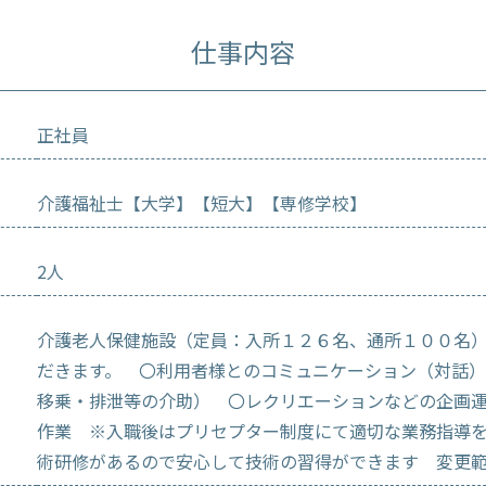
仕事内容
正社員
介護福祉士【大学】【短大】【専修学校】
2人
介護老人保健施設（定員：入所１２６名、通所１００名
だきます。 〇利用者様とのコミュニケーション（対話
移乗・排泄等の介助） 〇レクリエーションなどの企画
作業 ※入職後はプリセプター制度にて適切な業務指導
術研修があるので安心して技術の習得ができます 変更