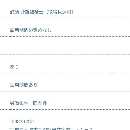
必須 介護福祉士（取得見込可）
雇用期間の定めなし
あり
試用期間あり
労働条件 同条件
〒982-0041
宮城県名取市高舘熊野堂字岩口下１－２