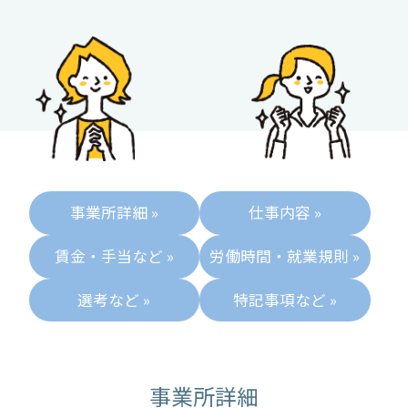
事業所詳細 »
仕事内容 »
賃金・手当など »
労働時間・就業規則 »
選考など »
特記事項など »
事業所詳細